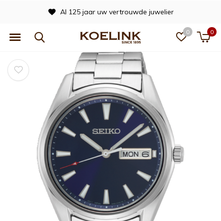
Al 125 jaar uw vertrouwde juwelier
0
0