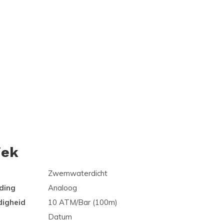
iek
Zwemwaterdicht
ding
Analoog
digheid
10 ATM/Bar (100m)
Datum