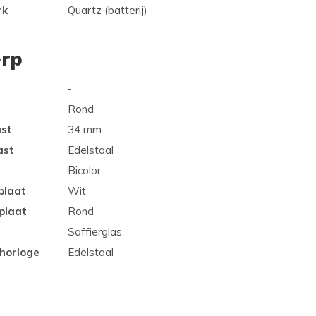
rk
Quartz (batterij)
rp
-
Rond
ast
34 mm
ast
Edelstaal
Bicolor
plaat
Wit
plaat
Rond
Saffierglas
 horloge
Edelstaal