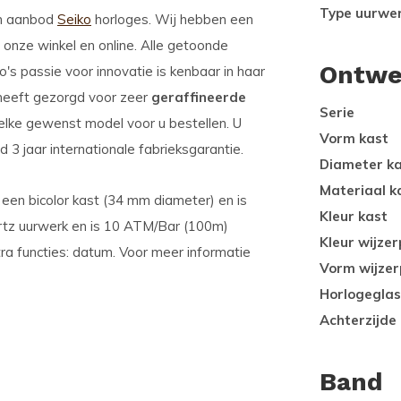
Type uurwe
im aanbod
Seiko
horloges. Wij hebben een
onze winkel en online. Alle getoonde
Ontwe
o's passie voor innovatie is kenbaar in haar
 heeft gezorgd voor zeer
geraffineerde
Serie
 elke gewenst model voor u bestellen. U
Vorm kast
3 jaar internationale fabrieksgarantie.
Diameter k
Materiaal k
 een bicolor kast (34 mm diameter) en is
Kleur kast
artz uurwerk en is 10 ATM/Bar (100m)
Kleur wijzer
a functies: datum. Voor meer informatie
Vorm wijzer
Horlogeglas
Achterzijde
Band