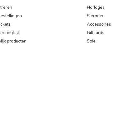
treren
Horloges
bestellingen
Sieraden
ickets
Accessoires
erlanglijst
Giftcards
lijk producten
Sale