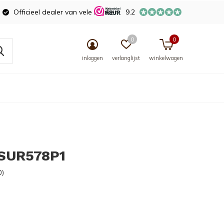
Officieel dealer van vele merken
9.2
0
0
inloggen
verlanglijst
winkelwagen
 SUR578P1
0)