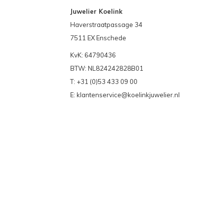
Juwelier Koelink
Haverstraatpassage 34
7511 EX Enschede
KvK: 64790436
BTW: NL824242828B01
T: +31 (0)53 433 09 00
E:
klantenservice@koelinkjuwelier.nl