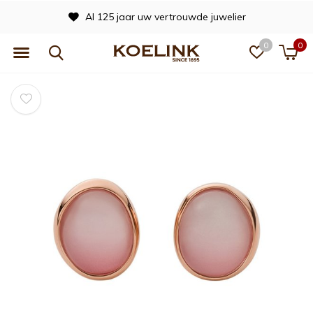
Al 125 jaar uw vertrouwde juwelier
0
0