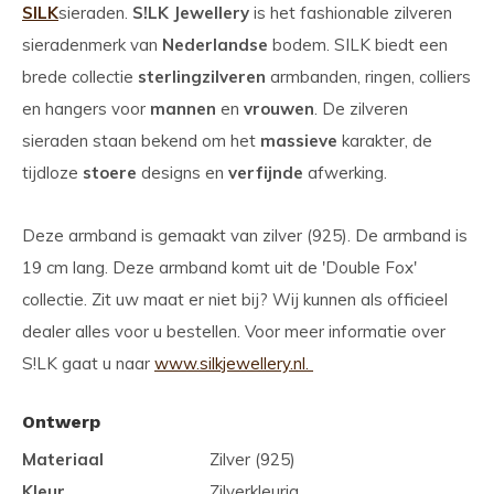
SILK
sieraden.
S!LK Jewellery
is het fashionable zilveren
sieradenmerk van
Nederlandse
bodem. SILK biedt een
brede collectie
sterling
zilveren
armbanden, ringen, colliers
en hangers voor
mannen
en
vrouwen
. De zilveren
sieraden staan bekend om het
massieve
karakter, de
tijdloze
stoere
designs en
verfijnde
afwerking.
Deze armband is gemaakt van zilver (925). De armband is
19 cm lang. Deze armband komt uit de 'Double Fox'
collectie. Zit uw maat er niet bij? Wij kunnen als officieel
dealer alles voor u bestellen. Voor meer informatie over
S!LK gaat u naar
www.silkjewellery.nl.
Ontwerp
Materiaal
Zilver (925)
Kleur
Zilverkleurig