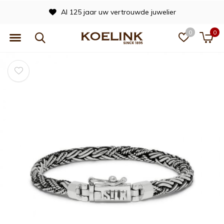
Al 125 jaar uw vertrouwde juwelier
0
0