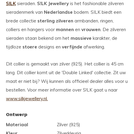
SILK
sieraden.
S!LK Jewellery
is het fashionable zilveren
sieradenmerk van
Nederlandse
bodem. SILK biedt een
brede collectie
sterling zilveren
armbanden, ringen,
colliers en hangers voor
mannen
en
vrouwen
. De zilveren
sieraden staan bekend om het
massieve
karakter, de
tijdloze
stoere
designs en
verfijnde
afwerking.
Dit collier is gemaakt van zilver (925). Het collier is 45 cm
lang. Dit collier komt uit de 'Double Linked' collectie. Zit uw
maat er niet bij? Wij kunnen als officieel dealer alles voor u
bestellen. Voor meer informatie over S!LK gaat u naar
www.silkjewellery.nl.
Ontwerp
Materiaal
Zilver (925)
Kleur
Zilverkleurig