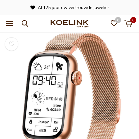
Al 125 jaar uw vertrouwde juwelier
0
0