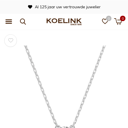
Al 125 jaar uw vertrouwde juwelier
0
0