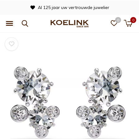
Al 125 jaar uw vertrouwde juwelier
0
0