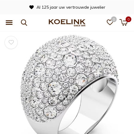
Al 125 jaar uw vertrouwde juwelier
0
0