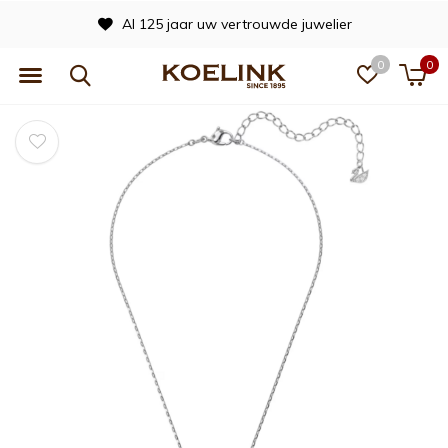
Al 125 jaar uw vertrouwde juwelier
0
0