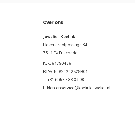
Over ons
Juwelier Koelink
Haverstraatpassage 34
7511 EX Enschede
KvK: 64790436
BTW: NL824242828B01
T: +31 (0)53 433 09 00
E:
klantenservice@koelinkjuwelier.nl