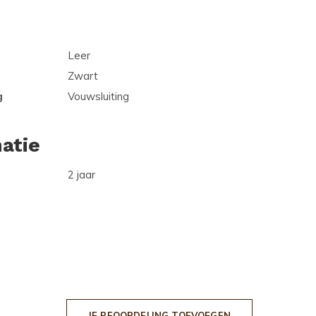
Leer
Zwart
g
Vouwsluiting
atie
2 jaar
JE BEOORDELING TOEVOEGEN