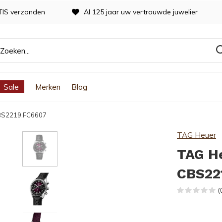
TIS verzonden
Al 125 jaar uw vertrouwde juwelier
Sale
Merken
Blog
CBS2219.FC6607
TAG Heuer
TAG H
CBS22
(