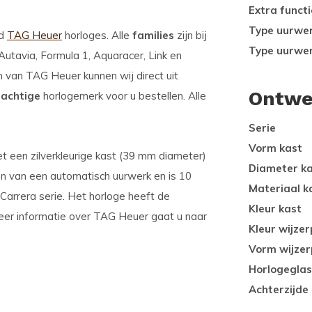
Extra functi
Type uurwe
od
TAG Heuer
horloges. Alle
families
zijn bij
Type uurwe
tavia, Formula 1, Aquaracer, Link en
en van TAG Heuer kunnen wij direct uit
Ontwe
rachtige
horlogemerk voor u bestellen. Alle
Serie
Vorm kast
t een zilverkleurige kast (39 mm diameter)
Diameter k
ien van een automatisch uurwerk en is 10
Materiaal k
Carrera serie. Het horloge heeft de
Kleur kast
meer informatie over TAG Heuer gaat u naar
Kleur wijzer
Vorm wijzer
Horlogeglas
Achterzijde