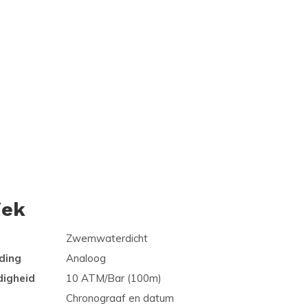
iek
Zwemwaterdicht
ding
Analoog
digheid
10 ATM/Bar (100m)
Chronograaf en datum