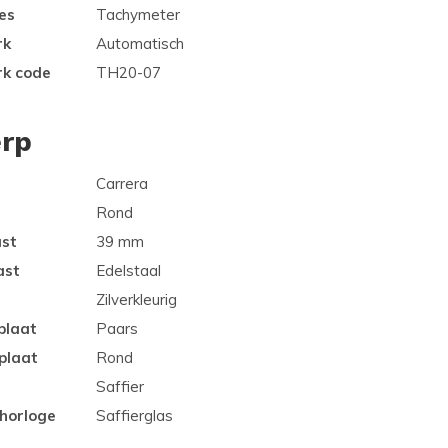
es
Tachymeter
rk
Automatisch
rk code
TH20-07
rp
Carrera
Rond
ast
39 mm
ast
Edelstaal
Zilverkleurig
plaat
Paars
plaat
Rond
Saffier
 horloge
Saffierglas