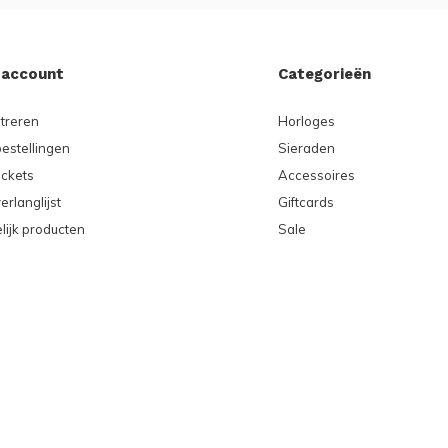
 account
Categorieën
treren
Horloges
bestellingen
Sieraden
ickets
Accessoires
erlanglijst
Giftcards
lijk producten
Sale