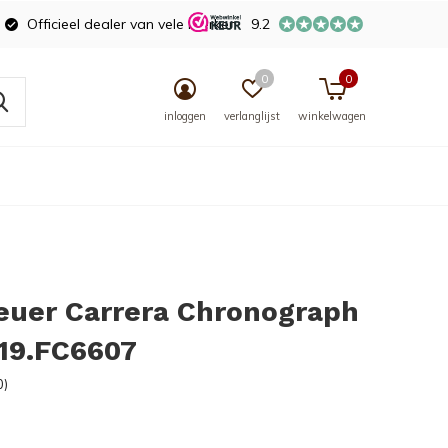
Officieel dealer van vele merken
9.2
0
0
inloggen
verlanglijst
winkelwagen
euer Carrera Chronograph
19.FC6607
0)