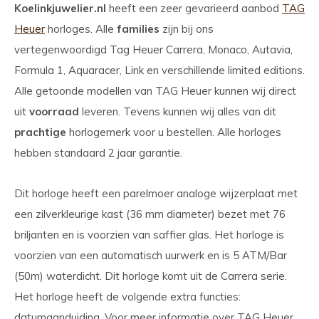
Koelinkjuwelier.nl
heeft een zeer gevarieerd aanbod
TAG
Heuer
horloges. Alle
families
zijn bij ons
vertegenwoordigd Tag Heuer Carrera, Monaco, Autavia,
Formula 1, Aquaracer, Link en verschillende limited editions.
Alle getoonde modellen van TAG Heuer kunnen wij direct
uit
voorraad
leveren. Tevens kunnen wij alles van dit
prachtige
horlogemerk voor u bestellen. Alle horloges
hebben standaard 2 jaar garantie.
Dit horloge heeft een parelmoer analoge wijzerplaat met
een zilverkleurige kast (36 mm diameter) bezet met 76
briljanten en is voorzien van saffier glas. Het horloge is
voorzien van een automatisch uurwerk en is 5 ATM/Bar
(50m) waterdicht. Dit horloge komt uit de Carrera serie.
Het horloge heeft de volgende extra functies:
datumaanduiding. Voor meer informatie over TAG Heuer