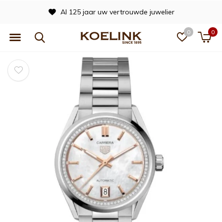
Al 125 jaar uw vertrouwde juwelier
0
0