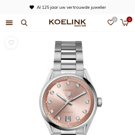
Al 125 jaar uw vertrouwde juwelier
0
0