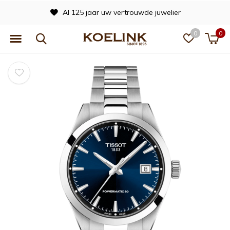
Al 125 jaar uw vertrouwde juwelier
0
0