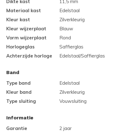
Dikte kast
11,5 mm
Materiaal kast
Edelstaal
Kleur kast
Zilverkleurig
Kleur wijzerplaat
Blauw
Vorm wijzerplaat
Rond
Horlogeglas
Saffierglas
Achterzijde horloge
Edelstaal/Saffierglas
Band
Type band
Edelstaal
Kleur band
Zilverkleurig
Type sluiting
Vouwsluiting
Informatie
Garantie
2 jaar