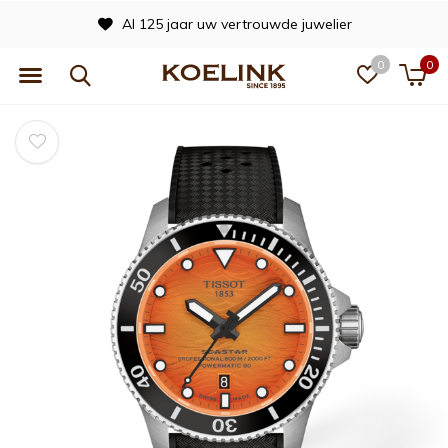
Al 125 jaar uw vertrouwde juwelier
0
0