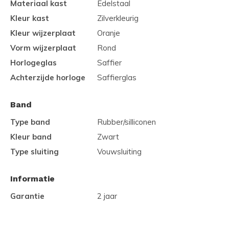
Materiaal kast
Edelstaal
Kleur kast
Zilverkleurig
Kleur wijzerplaat
Oranje
Vorm wijzerplaat
Rond
Horlogeglas
Saffier
Achterzijde horloge
Saffierglas
Band
Type band
Rubber/silliconen
Kleur band
Zwart
Type sluiting
Vouwsluiting
Informatie
Garantie
2 jaar