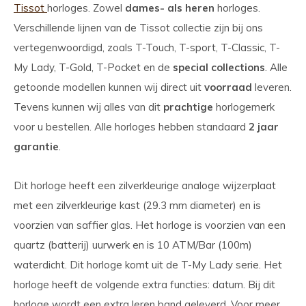
Tissot
horloges. Zowel
dames- als heren
horloges.
Verschillende lijnen van de Tissot collectie zijn bij ons
vertegenwoordigd, zoals T-Touch, T-sport, T-Classic, T-
My Lady, T-Gold, T-Pocket en de
special collections
. Alle
getoonde modellen kunnen wij direct uit
voorraad
leveren.
Tevens kunnen wij alles van dit
prachtige
horlogemerk
voor u bestellen. Alle horloges hebben standaard
2 jaar
garantie
.
Dit horloge heeft een zilverkleurige analoge wijzerplaat
met een zilverkleurige kast (29.3 mm diameter) en is
voorzien van saffier glas. Het horloge is voorzien van een
quartz (batterij) uurwerk en is 10 ATM/Bar (100m)
waterdicht. Dit horloge komt uit de T-My Lady serie. Het
horloge heeft de volgende extra functies: datum. Bij dit
horloge wordt een extra leren band geleverd. Voor meer