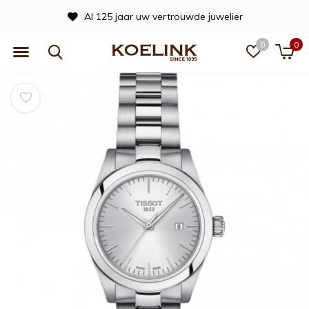
Al 125 jaar uw vertrouwde juwelier
0
0