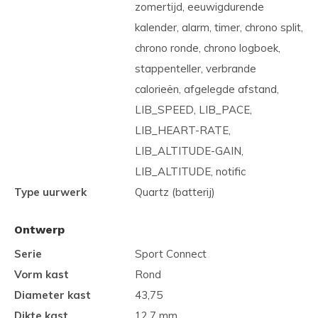
zomertijd, eeuwigdurende
kalender, alarm, timer, chrono split,
chrono ronde, chrono logboek,
stappenteller, verbrande
calorieën, afgelegde afstand,
LIB_SPEED, LIB_PACE,
LIB_HEART-RATE,
LIB_ALTITUDE-GAIN,
LIB_ALTITUDE, notific
Type uurwerk
Quartz (batterij)
Ontwerp
Serie
Sport Connect
Vorm kast
Rond
Diameter kast
43,75
Dikte kast
12,7 mm