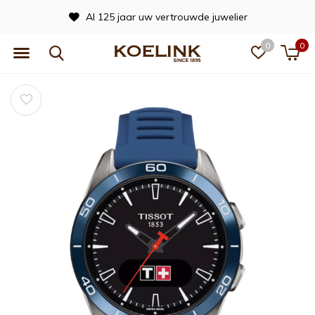
Al 125 jaar uw vertrouwde juwelier
0
0