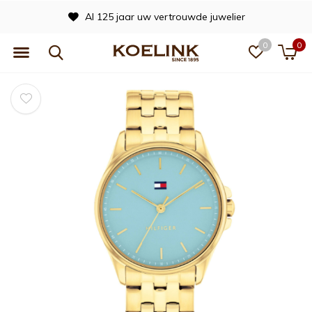
Al 125 jaar uw vertrouwde juwelier
0
0