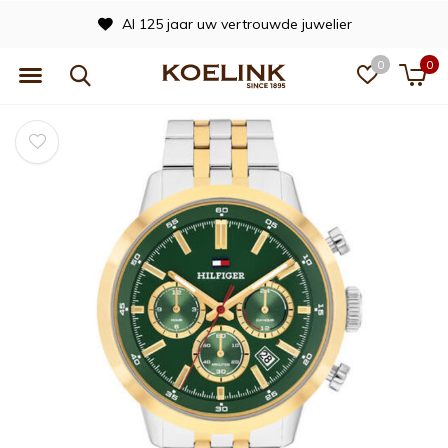
Al 125 jaar uw vertrouwde juwelier
0
0