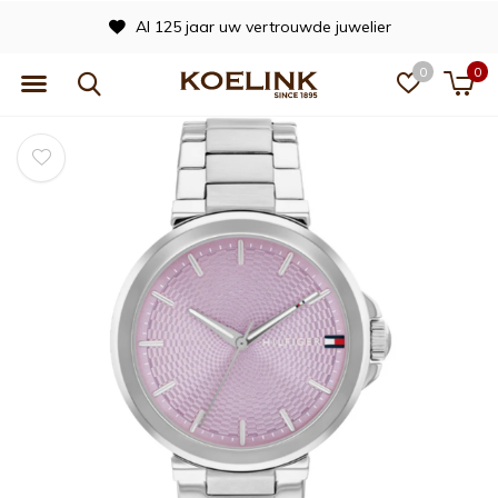
Al 125 jaar uw vertrouwde juwelier
0
0