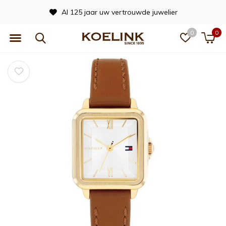
Al 125 jaar uw vertrouwde juwelier
0
0