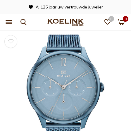
Al 125 jaar uw vertrouwde juwelier
0
0