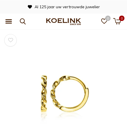
Al 125 jaar uw vertrouwde juwelier
0
0