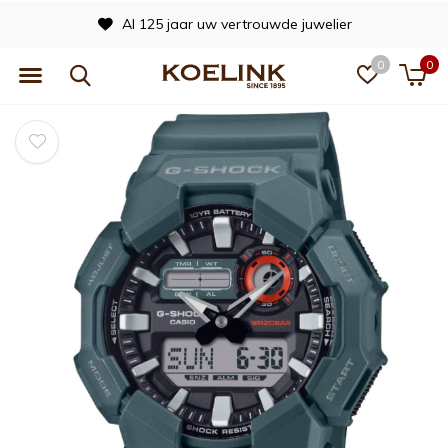
Al 125 jaar uw vertrouwde juwelier
0
0