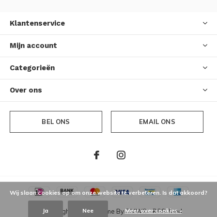
Klantenservice
Mijn account
Categorieën
Over ons
BEL ONS
EMAIL ONS
Wij slaan cookies op om onze website te verbeteren. Is dat akkoord?
Ja
Nee
Meer over cookies »
© Copyright
2026
- Theme By
DMWS
-
RSS-feed