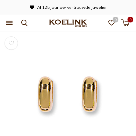
Al 125 jaar uw vertrouwde juwelier
0
0