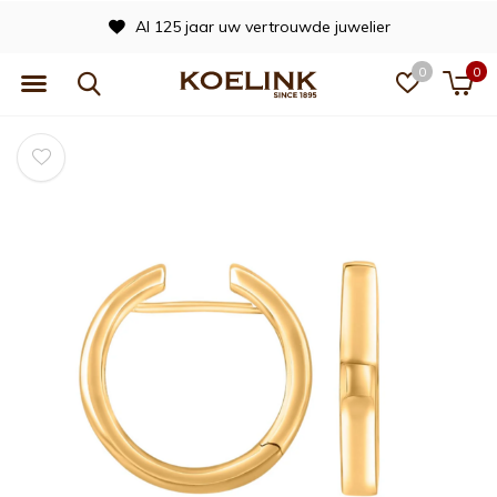
Al 125 jaar uw vertrouwde juwelier
0
0