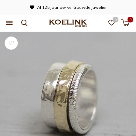
Al 125 jaar uw vertrouwde juwelier
0
0