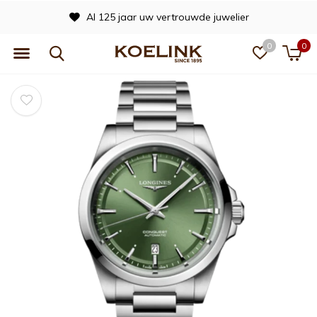
Al 125 jaar uw vertrouwde juwelier
0
0