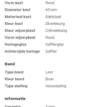
Vorm kast
Rond
Diameter kast
43 mm
Materiaal kast
Edelstaal
Kleur kast
Zilverkleurig
Kleur wijzerplaat
Crémekleurig
Vorm wijzerplaat
Rond
Horlogeglas
Saffierglas
Achterzijde horloge
Saffier
Band
Type band
Leer
Kleur band
Bruin
Type sluiting
Vouwsluiting
Informatie
Garantie
2 jaar