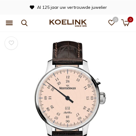
Al 125 jaar uw vertrouwde juwelier
0
0