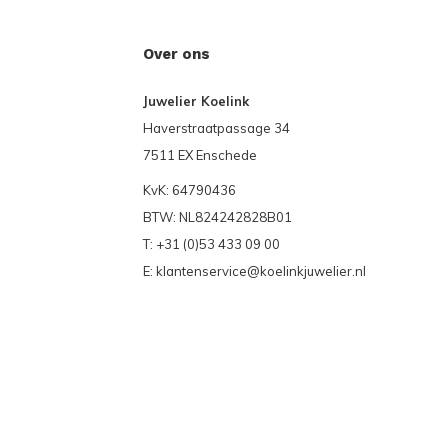
Over ons
Juwelier Koelink
Haverstraatpassage 34
7511 EX Enschede
KvK: 64790436
BTW: NL824242828B01
T: +31 (0)53 433 09 00
E:
klantenservice@koelinkjuwelier.nl