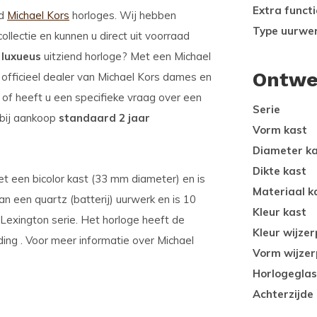
Extra functi
od
Michael Kors
horloges. Wij hebben
Type uurwe
llectie en kunnen u direct uit voorraad
 luxueus
uitziend horloge? Met een Michael
Ontwe
s officieel dealer van Michael Kors dames en
, of heeft u een specifieke vraag over een
Serie
 bij aankoop
standaard 2 jaar
Vorm kast
Diameter k
Dikte kast
t een bicolor kast (33 mm diameter) en is
Materiaal k
an een quartz (batterij) uurwerk en is 10
Kleur kast
Lexington serie. Het horloge heeft de
Kleur wijzer
ing . Voor meer informatie over Michael
Vorm wijzer
Horlogeglas
Achterzijde