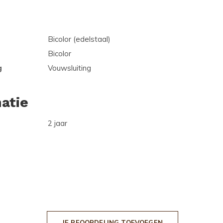
Bicolor (edelstaal)
Bicolor
g
Vouwsluiting
atie
2 jaar
JE BEOORDELING TOEVOEGEN