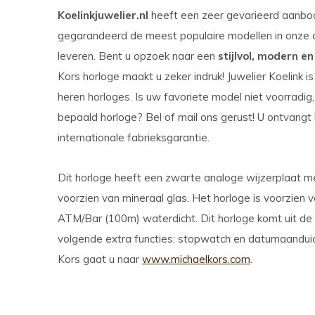
Koelinkjuwelier.nl
heeft een zeer gevarieerd aanb
gegarandeerd de meest populaire modellen in onze co
leveren. Bent u opzoek naar een
stijlvol, modern en
Kors horloge maakt u zeker indruk! Juwelier Koelink i
heren horloges. Is uw favoriete model niet voorradig
bepaald horloge? Bel of mail ons gerust! U ontvangt
internationale fabrieksgarantie.
Dit horloge heeft een zwarte analoge wijzerplaat me
voorzien van mineraal glas. Het horloge is voorzien v
ATM/Bar (100m) waterdicht. Dit horloge komt uit de 
volgende extra functies: stopwatch en datumaanduid
Kors gaat u naar
www.michaelkors.com
.