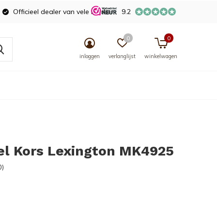
Officieel dealer van vele merken
9.2
0
0
inloggen
verlanglijst
winkelwagen
el Kors Lexington MK4925
0)