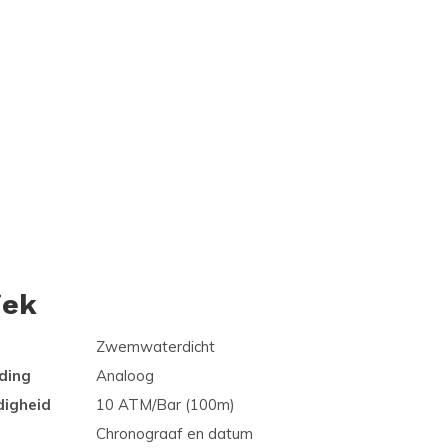
iek
Zwemwaterdicht
ding
Analoog
digheid
10 ATM/Bar (100m)
Chronograaf en datum