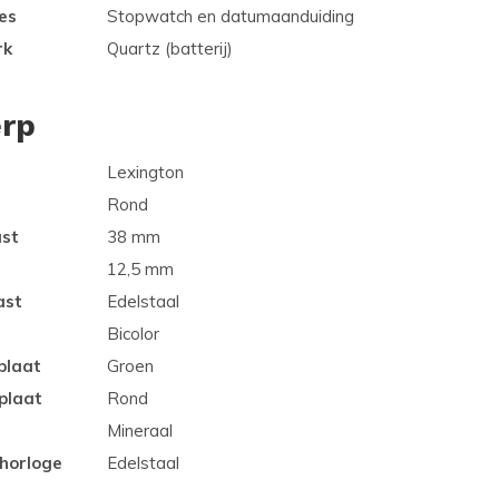
es
Stopwatch en datumaanduiding
rk
Quartz (batterij)
rp
Lexington
Rond
ast
38 mm
12,5 mm
ast
Edelstaal
Bicolor
plaat
Groen
plaat
Rond
Mineraal
 horloge
Edelstaal