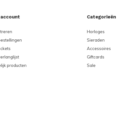
 account
Categorieën
treren
Horloges
bestellingen
Sieraden
ickets
Accessoires
erlanglijst
Giftcards
lijk producten
Sale