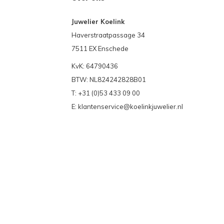
Juwelier Koelink
Haverstraatpassage 34
7511 EX Enschede
KvK: 64790436
BTW: NL824242828B01
T: +31 (0)53 433 09 00
E:
klantenservice@koelinkjuwelier.nl