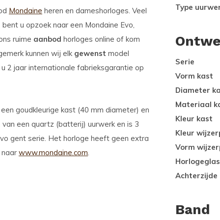
Type uurwe
od
Mondaine
heren en dameshorloges. Veel
 bent u opzoek naar een Mondaine Evo,
Ontwe
 ons ruime
aanbod
horloges online of kom
logemerk kunnen wij elk
gewenst
model
Serie
 2 jaar internationale fabrieksgarantie op
Vorm kast
Diameter k
Materiaal k
t een goudkleurige kast (40 mm diameter) en
Kleur kast
 van een quartz (batterij) uurwerk en is 3
Kleur wijzer
vo gent serie. Het horloge heeft geen extra
Vorm wijzer
u naar
www.mondaine.com
.
Horlogeglas
Achterzijde
Band