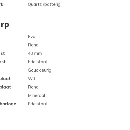
rk
Quartz (batterij)
rp
Evo
Rond
ast
40 mm
ast
Edelstaal
Goudkleurig
plaat
Wit
plaat
Rond
Mineraal
 horloge
Edelstaal