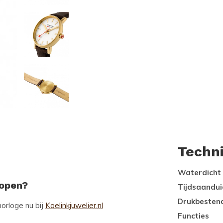
Techn
Waterdicht
kopen?
Tijdsaandui
Drukbesten
horloge nu bij
Koelinkjuwelier.nl
Functies