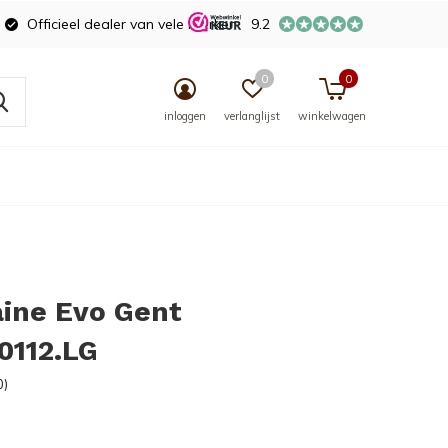
Officieel dealer van vele merken
9.2
0
0
inloggen
verlanglijst
winkelwagen
ine Evo Gent
0112.LG
0)