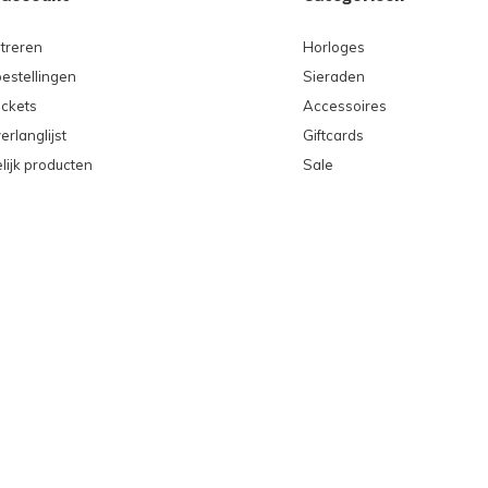
treren
Horloges
bestellingen
Sieraden
ickets
Accessoires
erlanglijst
Giftcards
lijk producten
Sale