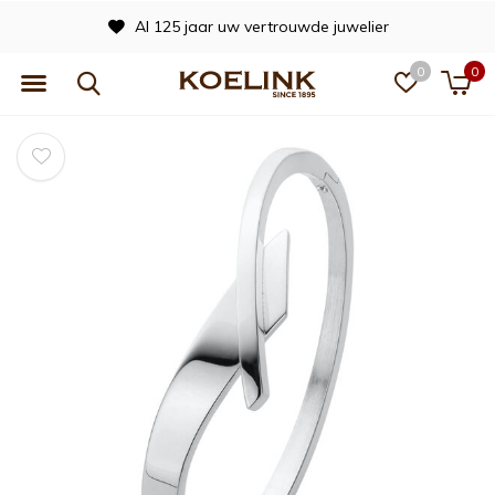
Al 125 jaar uw vertrouwde juwelier
0
0