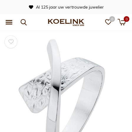
Al 125 jaar uw vertrouwde juwelier
0
0