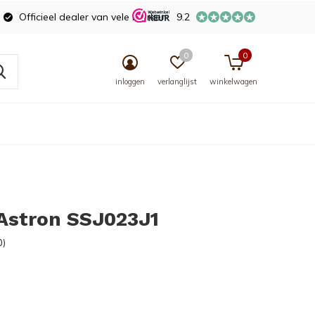
Officieel dealer van vele merken
9.2
0
0
inloggen
verlanglijst
winkelwagen
Astron SSJ023J1
0)