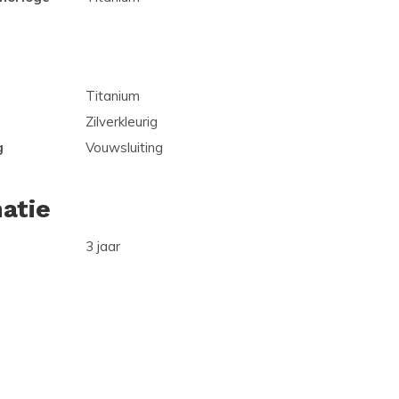
Titanium
Zilverkleurig
g
Vouwsluiting
atie
3 jaar