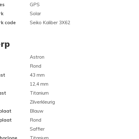
es
GPS
rk
Solar
rk code
Seiko Kaliber 3X62
rp
Astron
Rond
ast
43 mm
12,4 mm
ast
Titanium
Zilverkleurig
plaat
Blauw
plaat
Rond
Saffier
 horloge
Titanium