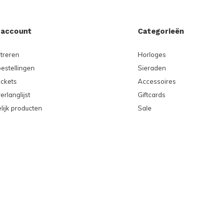
 account
Categorieën
treren
Horloges
bestellingen
Sieraden
ickets
Accessoires
erlanglijst
Giftcards
lijk producten
Sale