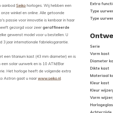
Extra functi
im aanbod
Seiko
horloges. Wij hebben een
Type uurwe
onze winkel en online. Alle getoonde
Type uurwe
o's passie voor innovatie is kenbaar in haar
 heeft gezorgd voor zeer
geraffineerde
Ontwe
 elke gewenst model voor u bestellen. U
3 jaar internationale fabrieksgarantie.
Serie
Vorm kast
t een titanium kast (43 mm diameter) en is
Diameter k
an een solar uurwerk en is 10 ATM/Bar
Dikte kast
rie. Het horloge heeft de volgende extra
Materiaal k
ko Astron gaat u naar
www.seiko.nl
.
Kleur kast
Kleur wijzer
Vorm wijzer
Horlogeglas
Achterzijde