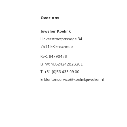
Over ons
Juwelier Koelink
Haverstraatpassage 34
7511 EX Enschede
KvK: 64790436
BTW: NL824242828B01
T: +31 (0)53 433 09 00
E:
klantenservice@koelinkjuwelier.nl