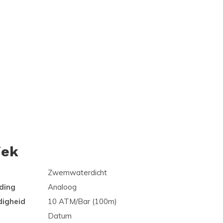
iek
Zwemwaterdicht
ding
Analoog
digheid
10 ATM/Bar (100m)
Datum