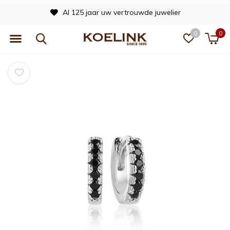
Al 125 jaar uw vertrouwde juwelier
0
0