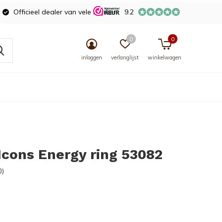
Officieel dealer van vele merken
9.2
0
0
inloggen
verlanglijst
winkelwagen
 Icons Energy ring 53082
0)