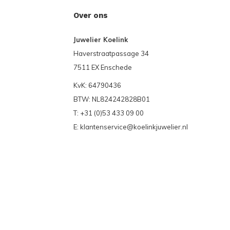
Over ons
Juwelier Koelink
Haverstraatpassage 34
7511 EX Enschede
KvK: 64790436
BTW: NL824242828B01
T: +31 (0)53 433 09 00
E:
klantenservice@koelinkjuwelier.nl