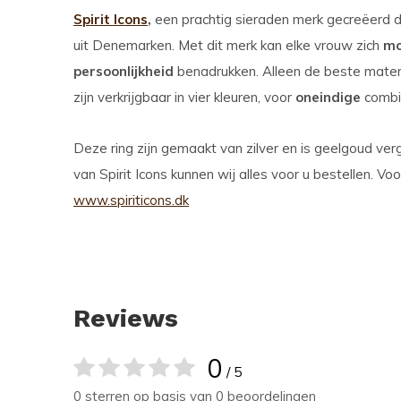
Spirit Icons
,
een prachtig sieraden merk gecreëerd d
uit Denemarken. Met dit merk kan elke vrouw zich
mo
persoonlijkheid
benadrukken. Alleen de beste mater
zijn verkrijgbaar in vier kleuren, voor
oneindige
combin
Deze ring zijn gemaakt van zilver en is geelgoud vergu
van Spirit Icons kunnen wij alles voor u bestellen. V
www.spiriticons.dk
Reviews
0
/ 5
0 sterren op basis van 0 beoordelingen