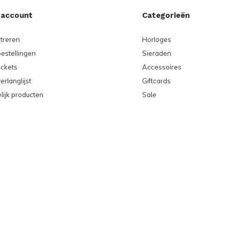
 account
Categorieën
treren
Horloges
bestellingen
Sieraden
ickets
Accessoires
erlanglijst
Giftcards
lijk producten
Sale