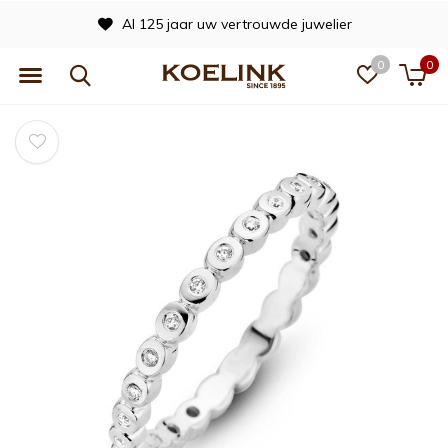
Al 125 jaar uw vertrouwde juwelier
0
0