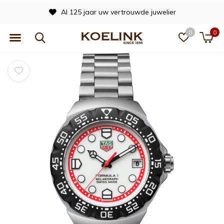
Al 125 jaar uw vertrouwde juwelier
0
0