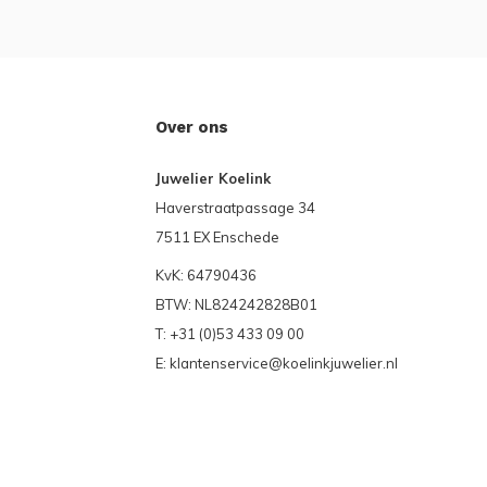
Over ons
Juwelier Koelink
Haverstraatpassage 34
7511 EX Enschede
KvK: 64790436
BTW: NL824242828B01
T: +31 (0)53 433 09 00
E:
klantenservice@koelinkjuwelier.nl