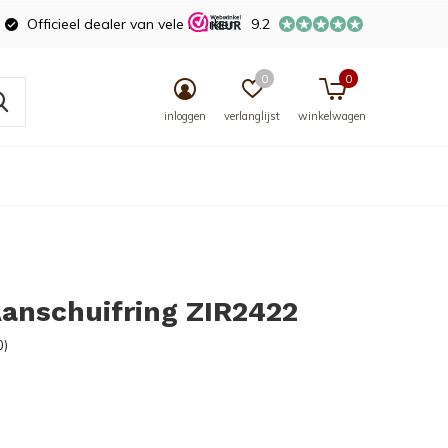
Officieel dealer van vele merken
9.2
0
0
inloggen
verlanglijst
winkelwagen
Aanschuifring ZIR2422
0)