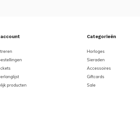
 account
Categorieën
treren
Horloges
bestellingen
Sieraden
ickets
Accessoires
erlanglijst
Giftcards
lijk producten
Sale