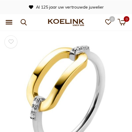
Al 125 jaar uw vertrouwde juwelier
0
0