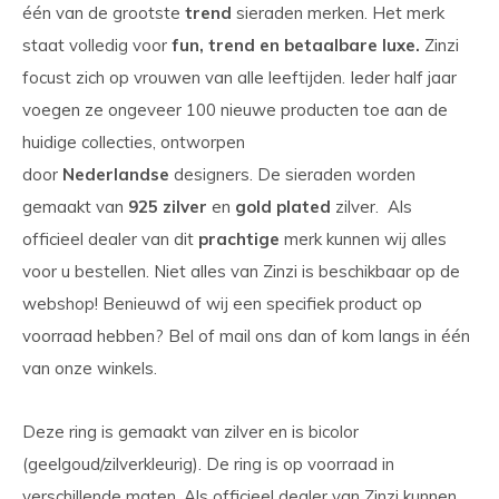
één van de grootste
trend
sieraden merken. Het merk
staat volledig voor
fun, trend en betaalbare luxe.
Zinzi
focust zich op vrouwen van alle leeftijden. Ieder half jaar
voegen ze ongeveer 100 nieuwe producten toe aan de
huidige collecties, ontworpen
door
Nederlandse
designers. De sieraden worden
gemaakt van
925 zilver
en
gold plated
zilver. Als
officieel dealer van dit
prachtige
merk kunnen wij alles
voor u bestellen. Niet alles van Zinzi is beschikbaar op de
webshop! Benieuwd of wij een specifiek product op
voorraad hebben? Bel of mail ons dan of kom langs in één
van onze winkels.
Deze ring is gemaakt van zilver en is bicolor
(geelgoud/zilverkleurig). De ring is op voorraad in
verschillende maten. Als officieel dealer van Zinzi kunnen