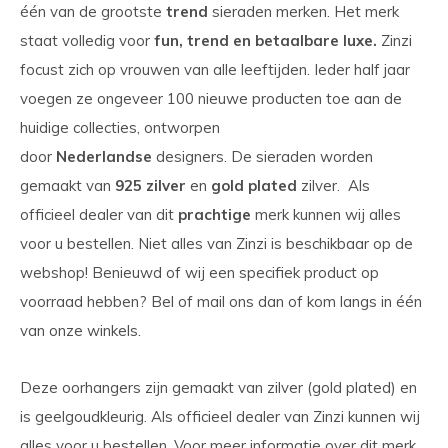
één van de grootste
trend
sieraden merken. Het merk
staat volledig voor
fun, trend en betaalbare luxe.
Zinzi
focust zich op vrouwen van alle leeftijden. Ieder half jaar
voegen ze ongeveer 100 nieuwe producten toe aan de
huidige collecties, ontworpen
door
Nederlandse
designers. De sieraden worden
gemaakt van
925 zilver
en
gold plated
zilver. Als
officieel dealer van dit
prachtige
merk kunnen wij alles
voor u bestellen. Niet alles van Zinzi is beschikbaar op de
webshop! Benieuwd of wij een specifiek product op
voorraad hebben? Bel of mail ons dan of kom langs in één
van onze winkels.
Deze oorhangers zijn gemaakt van zilver (gold plated) en
is geelgoudkleurig. Als officieel dealer van Zinzi kunnen wij
alles voor u bestellen. Voor meer informatie over dit merk