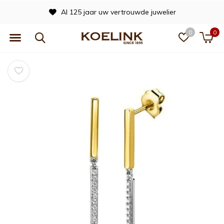
Al 125 jaar uw vertrouwde juwelier
0
0