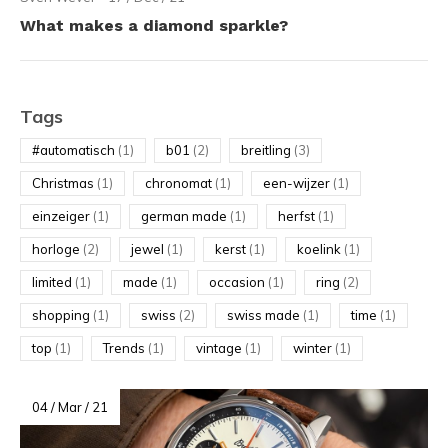
What makes a diamond sparkle?
Tags
#automatisch
(1)
b01
(2)
breitling
(3)
Christmas
(1)
chronomat
(1)
een-wijzer
(1)
einzeiger
(1)
german made
(1)
herfst
(1)
horloge
(2)
jewel
(1)
kerst
(1)
koelink
(1)
limited
(1)
made
(1)
occasion
(1)
ring
(2)
shopping
(1)
swiss
(2)
swiss made
(1)
time
(1)
top
(1)
Trends
(1)
vintage
(1)
winter
(1)
04 / Mar / 21