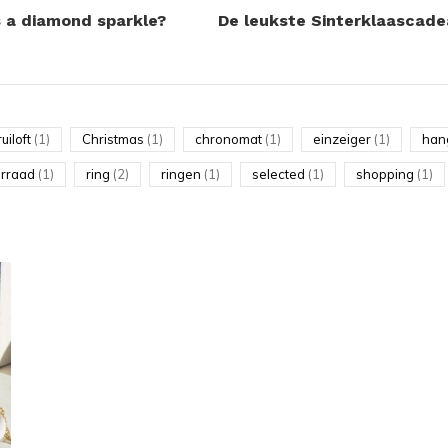
a diamond sparkle?
De leukste Sinterklaascade
ruiloft
(1)
Christmas
(1)
chronomat
(1)
einzeiger
(1)
han
erraad
(1)
ring
(2)
ringen
(1)
selected
(1)
shopping
(1)