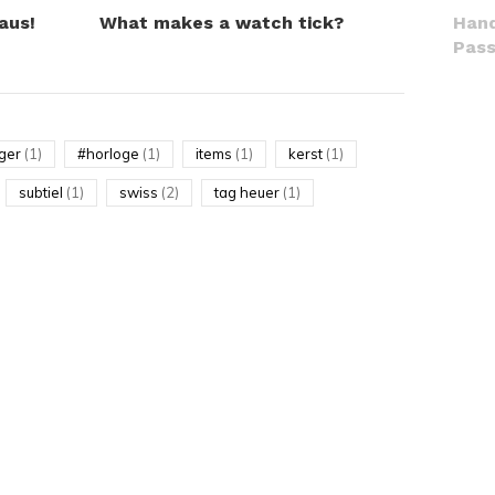
aus!
What makes a watch tick?
Hand
Pass
ger
(1)
#horloge
(1)
items
(1)
kerst
(1)
subtiel
(1)
swiss
(2)
tag heuer
(1)