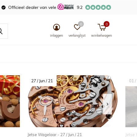
Officieel dealer van vele merken
9.2
0
0
inloggen
verlanglijst
winkelwagen
27 / Jun / 21
01 /
Jetse Wagelaar - 27 / Jun / 21
Jetse 