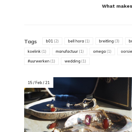
What makes 
Tags
b01
(2)
bell hora
(1)
breitling
(3)
b
koelink
(1)
manufactuur
(1)
omega
(1)
oorsi
#uurwerken
(1)
wedding
(1)
15 / Feb / 21