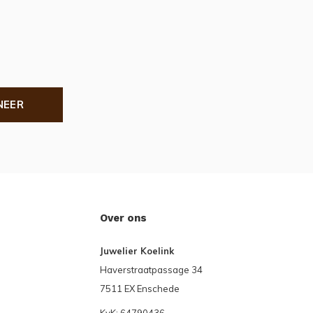
NEER
Over ons
Juwelier Koelink
Haverstraatpassage 34
7511 EX Enschede