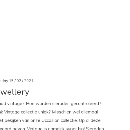
day 15 / 02 / 2021
wellery
aad vintage? Hoe worden sieraden gecontroleerd?
 Vintage collectie uniek? Misschien wel allemaal
et bekijken van onze Occasion collectie. Op al deze
oord geven. Vintage is namelijk super hip! Sieraden