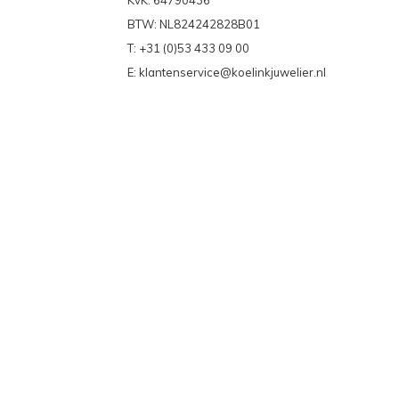
KvK: 64790436
BTW: NL824242828B01
T: +31 (0)53 433 09 00
E:
klantenservice@koelinkjuwelier.nl