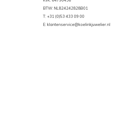
KvK: 64790436
BTW: NL824242828B01
T: +31 (0)53 433 09 00
E:
klantenservice@koelinkjuwelier.nl