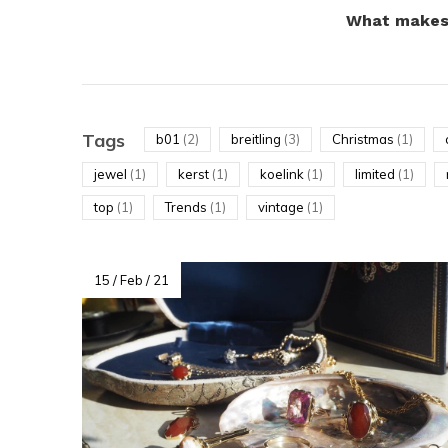
What makes 
Tags
b01
(2)
breitling
(3)
Christmas
(1)
jewel
(1)
kerst
(1)
koelink
(1)
limited
(1)
top
(1)
Trends
(1)
vintage
(1)
15 / Feb / 21