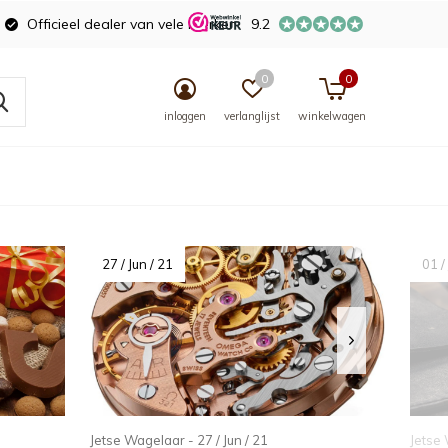
Officieel dealer van vele merken
9.2
0
0
inloggen
verlanglijst
winkelwagen
27 / Jun / 21
01 /
Jetse Wagelaar - 27 / Jun / 21
Jetse 