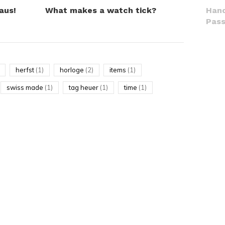
aus!
What makes a watch tick?
Hand
Pass
herfst
(1)
horloge
(2)
items
(1)
swiss made
(1)
tag heuer
(1)
time
(1)