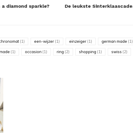
a diamond sparkle?
De leukste Sinterklaascade
chronomat
(1)
een-wijzer
(1)
einzeiger
(1)
german made
(1)
made
(1)
occasion
(1)
ring
(2)
shopping
(1)
swiss
(2)