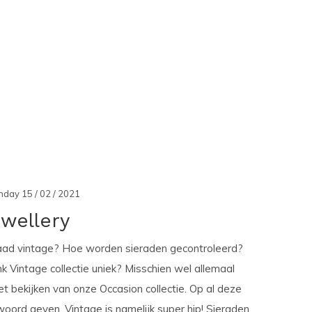
day 15 / 02 / 2021
wellery
aad vintage? Hoe worden sieraden gecontroleerd?
 Vintage collectie uniek? Misschien wel allemaal
et bekijken van onze Occasion collectie. Op al deze
oord geven. Vintage is namelijk super hip! Sieraden