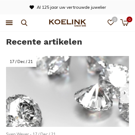
ouwde juwelier
Officieel dealer va
0
0
Recente artikelen
17 / Dec / 21
Sven Wever - 17 / Dec / 21