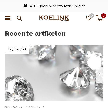
Officieel dealer van vele merken
0
0
Recente artikelen
17 / Dec / 21
Sven Wever - 17 / Dec / 21