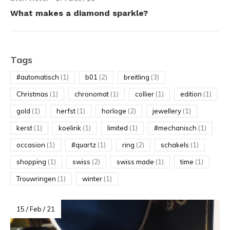
What makes a diamond sparkle?
Tags
#automatisch
(1)
b01
(2)
breitling
(3)
Christmas
(1)
chronomat
(1)
collier
(1)
edition
(1)
gold
(1)
herfst
(1)
horloge
(2)
jewellery
(1)
kerst
(1)
koelink
(1)
limited
(1)
#mechanisch
(1)
occasion
(1)
#quartz
(1)
ring
(2)
schakels
(1)
shopping
(1)
swiss
(2)
swiss made
(1)
time
(1)
Trouwringen
(1)
winter
(1)
15 / Feb / 21